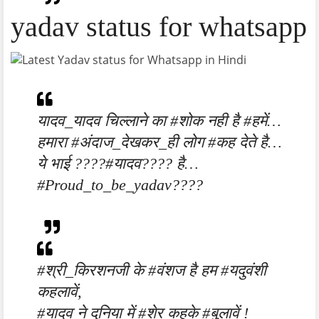
yadav status for whatsapp
यादव_यादव चिल्लाने का #शोक नही है #हमें…
हमारा #अंदाज_देखकर_ही लोग #कह देते है…
ये भाई ????#यादव???? है…
#Proud_to_be_yadav????
#श्री_किरशनजी के #वंशज है हम #यदुवंशी
कहलावें,
#यादव ने दुनिया में #शेर कहके #बुलावें !