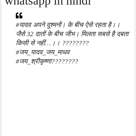
whatsapp in hindi
#यादव अपने दुश्मनों। के बीच ऐसे रहता है।।
जैसे 32 दातों के बीच जीभ। मिलता सबसे है दबता
किसी से नहीं…।। ????????
#जय_यादव_जय_माधव
#जय_श्रीकृष्णा????????