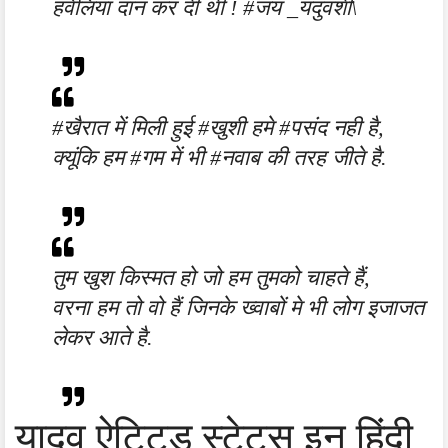
हवेलिया दान कर दी थी ! #जय _यदुवंशी\
#खैरात में मिली हुई #खुशी हमे #पसंद नही है,
क्यूंकि हम #गम में भी #नवाब की तरह जीते है.
तुम खुश किस्मत हो जो हम तुमको चाहते हैं,
वरना हम तो वो हैं जिनके ख्वाबों मे भी लोग इजाजत
लेकर आते है.
यादव ऐटिटूड स्टेटस इन हिंदी