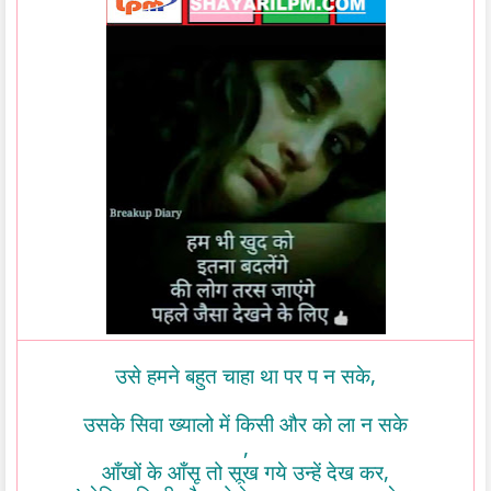
,
उसे
हमने
बहुत
चाहा
था
पर
प
न
सके
उसके
सिवा
ख्यालो
में
किसी
और
को
ला
न
सके
,
,
आँखों
के
आँसू
तो
सूख
गये
उन्हें
देख
कर