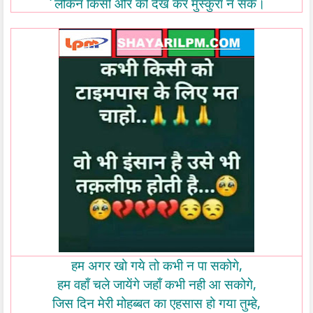
`
लेकिन
किसी
और
को
देख
कर
मुस्कुरा
न
सके।
,
हम
अगर
खो
गये
तो
कभी
न
पा
सकोगे
,
हम
वहाँ
चले
जायेंगे
जहाँ
कभी
नही
आ
सकोगे
,
जिस
दिन
मेरी
मोहब्बत
का
एहसास
हो
गया
तुम्हे