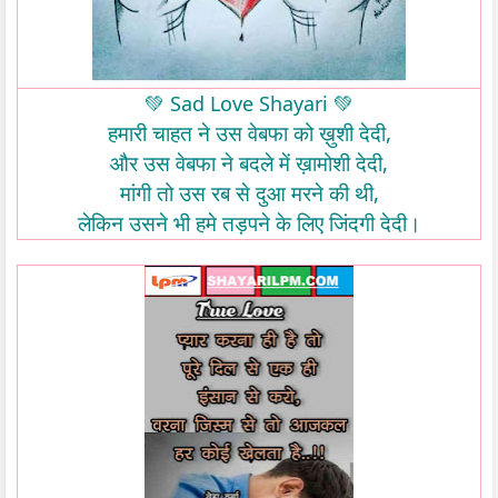
Sad Love Shayari
💚
💚
,
हमारी
चाहत
ने
उस
वेबफा
को
ख़ुशी
देदी
,
और
उस
वेबफा
ने
बदले
में
ख़ामोशी
देदी
,
मांगी
तो
उस
रब
से
दुआ
मरने
की
थी
लेकिन
उसने
भी
हमे
तड़पने
के
लिए
जिंदगी
देदी।