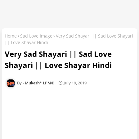
Home
Sad Love Image
Very Sad Shayari || Sad Love Shayari
|| Love Shayar Hindi
Very Sad Shayari || Sad Love
Shayari || Love Shayar Hindi
Mukesh* LPM©
July 19, 2019